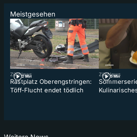
Meistgesehen
ZüriNews
ZüriNews
2 Min
5 Min
Rastplatz Oberengstringen:
Sommerserie 
Töff-Flucht endet tödlich
Kulinarische
Weitere News