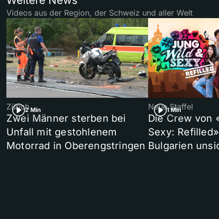
Videos aus der Region, der Schweiz und aller Welt
Zürich
Neue Staffel
2 Min
1 Min
Zwei Männer sterben bei
Die Crew von 
Unfall mit gestohlenem
Sexy: Refilled
Motorrad in Oberengstringen
Bulgarien unsi