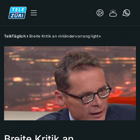
TalkTäglich
Breite Kritik an «Inländervorrang light»
Breite Kritik an