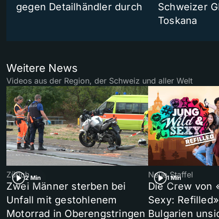
gegen Detailhändler durch
Schweizer Gl
Toskana
Weitere News
Videos aus der Region, der Schweiz und aller Welt
Zürich
Neue Staffel
2 Min
1 Min
Zwei Männer sterben bei
Die Crew von 
Unfall mit gestohlenem
Sexy: Refilled
Motorrad in Oberengstringen
Bulgarien unsi