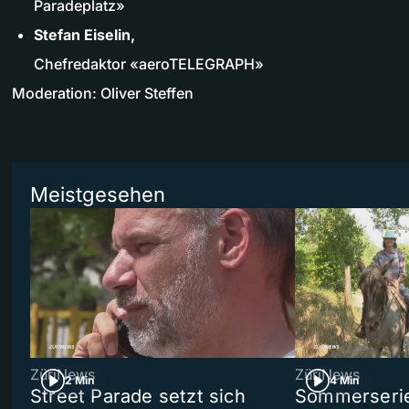
Paradeplatz»
Stefan Eiselin,
Chefredaktor «aeroTELEGRAPH»
Moderation: Oliver Steffen
Meistgesehen
ZüriNews
ZüriNews
2 Min
4 Min
Street Parade setzt sich
Sommerserie 