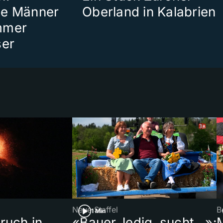
te Männer
Oberland in Kalabrien
mmer
ser
Neue Staffel
B
1 Min
ruch in
«Bauer, ledig, sucht…»: