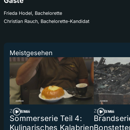
Gäste
Frieda Hodel, Bachelorette
Christian Rauch, Bachelorette-Kandidat
Meistgesehen
ZüriNews
ZüriNews
5 Min
3 Min
Sommerserie Teil 4:
Brandseri
Kulinarisches Kalabrien
Bonstette