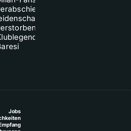
verabschieden sich
ein Todesopf
eidenschaftlich von
verstorbener
Klublegende Franco
Baresi
Jobs
chkeiten
Empfang