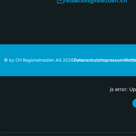
redaktion@telezueri.ch
© by CH Regionalmedien AG 2026
Datenschutz
Impressum
Wettb
js error: U