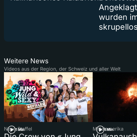
Angeklag
wurden i
skrupello
Weitere News
Videos aus der Region, der Schweiz und aller Welt
Neue Staffel
Mittelamerika
1 Min
1 Min
Die Crew von «Jung,
Vulkanausb