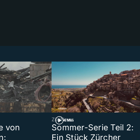
ZüriNews
4 Min
e von
Sommer-Serie Teil 2:
n:
Ein Stück Zürcher