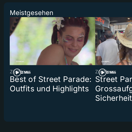
Meistgesehen
ZüriNews
ZüriNews
2 Min
3 Min
Best of Street Parade:
Street Pa
Outfits und Highlights
Grossaufg
Sicherhei