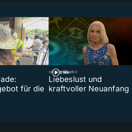
«AstroWeek»
2 Min
rade:
Liebeslust und
ebot für die
kraftvoller Neuanfang
t