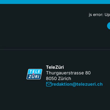
js error: U
TeleZüri
Thurgauerstrasse 80
8050 Zürich
redaktion@telezueri.ch