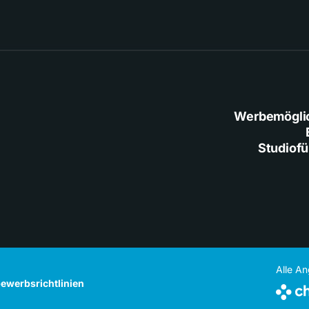
Werbemögli
Studiof
Alle A
ewerbsrichtlinien