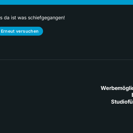
ps da ist was schiefgegangen!
Erneut versuchen
Werbemögli
Studiof