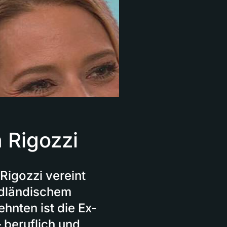
a Rigozzi
 Rigozzi vereint
üdländischem
hnten ist die Ex-
 beruflich und