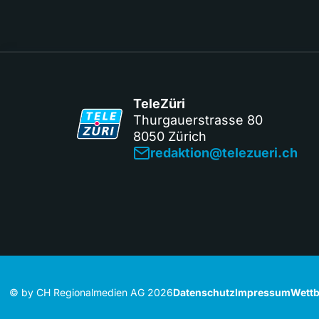
TeleZüri
Thurgauerstrasse 80
8050 Zürich
redaktion@telezueri.ch
© by CH Regionalmedien AG 2026
Datenschutz
Impressum
Wettb