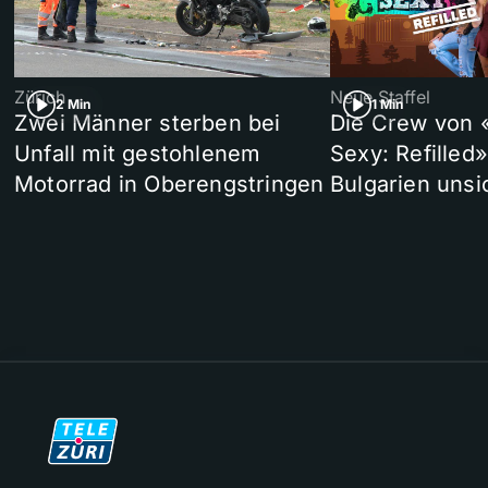
Zürich
Neue Staffel
2 Min
1 Min
Zwei Männer sterben bei
Die Crew von 
Unfall mit gestohlenem
Sexy: Refilled
Motorrad in Oberengstringen
Bulgarien unsi