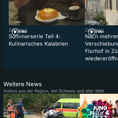
ZüriNews
ZüriNews
5 Min
3 Min
Sommerserie Teil 4:
Nach mehre
Kulinarisches Kalabrien
Verschiebun
Florhof in Zü
wiedereröffn
Weitere News
Videos aus der Region, der Schweiz und aller Welt