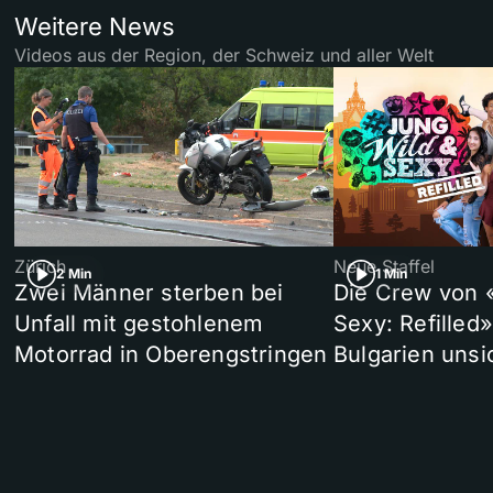
Weitere News
Videos aus der Region, der Schweiz und aller Welt
Zürich
Neue Staffel
2 Min
1 Min
Zwei Männer sterben bei
Die Crew von 
Unfall mit gestohlenem
Sexy: Refilled
Motorrad in Oberengstringen
Bulgarien unsi