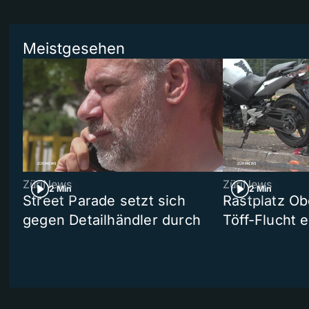
Meistgesehen
ZüriNews
ZüriNews
2 Min
2 Min
Street Parade setzt sich
Rastplatz Ob
gegen Detailhändler durch
Töff-Flucht e