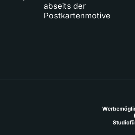
abseits der
Postkartenmotive
Werbemögli
Studiof