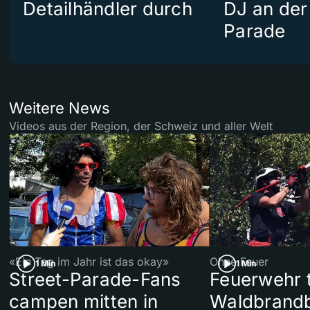
Detailhändler durch
DJ an der
Parade
Weitere News
Videos aus der Region, der Schweiz und aller Welt
«Ein Tag im Jahr ist das okay»
Ohne Feuer
1 Min
1 Min
Street-Parade-Fans
Feuerwehr t
campen mitten in
Waldbrand