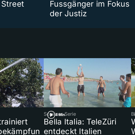
 Street
Fussgänger im Fokus
der Justiz
Sommer-Serie
B
4 Min
rainiert
Bella Italia: TeleZüri
bekämpfun
entdeckt Italien