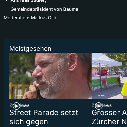
Gemeindepräsident von Bauma
Moderation: Markus Gilli
Meistgesehen
ZüriNews
ZüriNews
2 Min
3 Min
Street Parade setzt
Grosser Au
sich gegen
Zürcher 