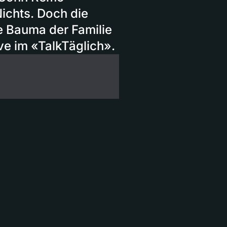
ichts. Doch die
de Bauma der Familie
ive im «TalkTäglich».