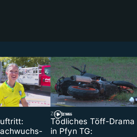
ZüriNews
2 Min
ftritt:
Tödliches Töff-Drama
Nachwuchs-
in Pfyn TG: