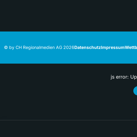
© by CH Regionalmedien AG 2026
Datenschutz
Impressum
Wettb
js error: U