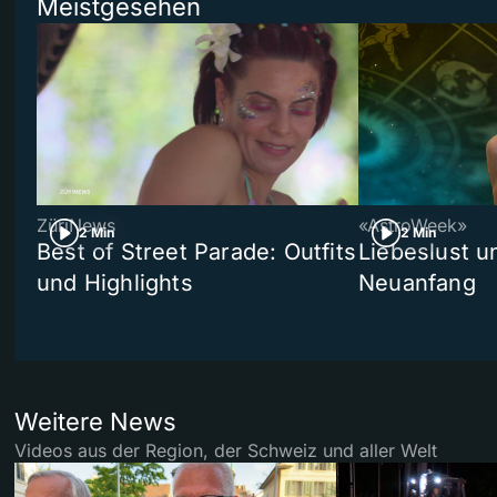
Meistgesehen
ZüriNews
«AstroWeek»
2 Min
2 Min
Best of Street Parade: Outfits
Liebeslust un
und Highlights
Neuanfang
Weitere News
Videos aus der Region, der Schweiz und aller Welt