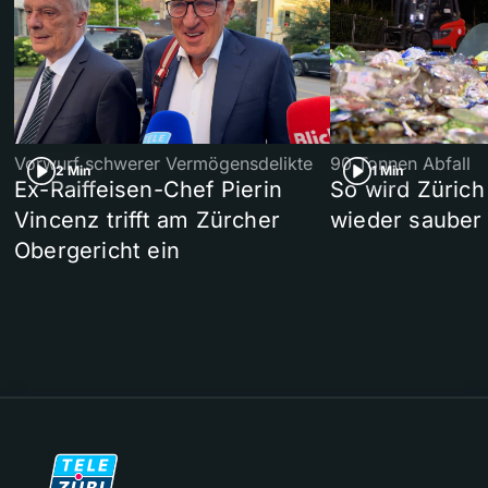
Vorwurf schwerer Vermögensdelikte
90 Tonnen Abfall
2 Min
1 Min
Ex-Raiffeisen-Chef Pierin
So wird Zürich
Vincenz trifft am Zürcher
wieder sauber
Obergericht ein