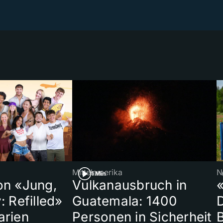
Mittelamerika
N
1 Min
on «Jung,
Vulkanausbruch in
«
: Refilled»
Guatemala: 1400
arien
Personen in Sicherheit