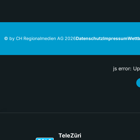
© by CH Regionalmedien AG 2026
Datenschutz
Impressum
Wettb
js error: U
TeleZüri