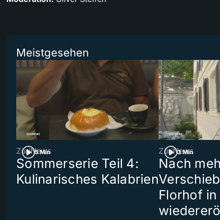
Meistgesehen
ZüriNews
ZüriNews
5 Min
3 Min
Sommerserie Teil 4:
Nach meh
Kulinarisches Kalabrien
Verschieb
Florhof in
wiedererö