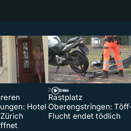
ZüriNews
2 Min
reren
Rastplatz
ungen: Hotel
Oberengstringen: Töff
 Zürich
Flucht endet tödlich
ffnet