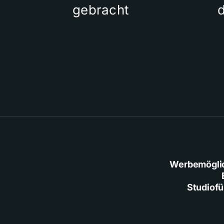
gebracht
Werbemögli
Studiof