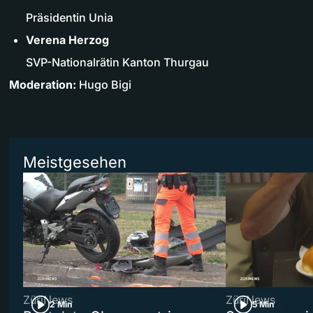
Präsidentin Unia
Verena Herzog
SVP-Nationalrätin Kanton Thurgau
Moderation:
Hugo Bigi
Meistgesehen
ZüriNews
ZüriNews
2 Min
5 Min