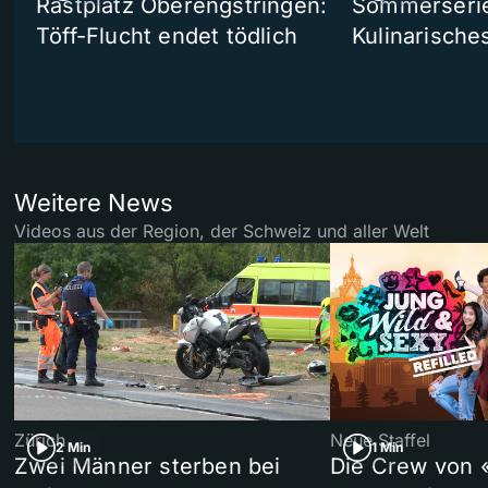
Rastplatz Oberengstringen:
Sommerserie 
Töff-Flucht endet tödlich
Kulinarische
Weitere News
Videos aus der Region, der Schweiz und aller Welt
Zürich
Neue Staffel
2 Min
1 Min
Zwei Männer sterben bei
Die Crew von 