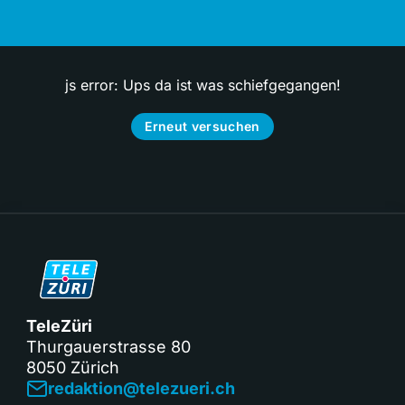
js error: Ups da ist was schiefgegangen!
Erneut versuchen
TeleZüri
Thurgauerstrasse 80
8050 Zürich
redaktion@telezueri.ch