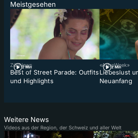
Meistgesehen
ZüriNews
«AstroWeek»
2 Min
2 Min
Best of Street Parade: Outfits
Liebeslust un
und Highlights
Neuanfang
Weitere News
Videos aus der Region, der Schweiz und aller Welt