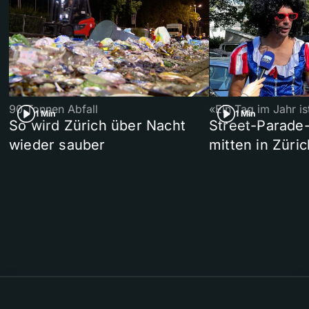
90 Tonnen Abfall
«Ein Tag im Jahr i
1 Min
1 Min
So wird Zürich über Nacht
Street-Parade
wieder sauber
mitten in Züric