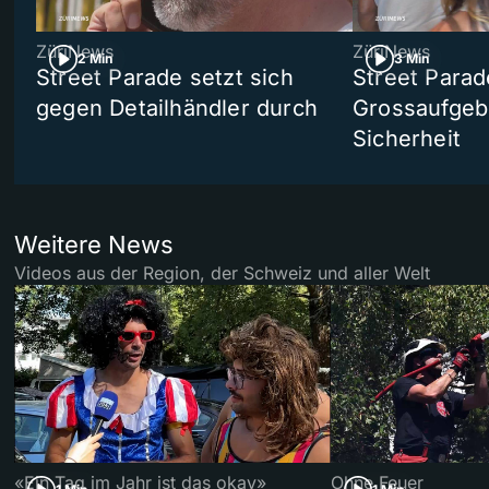
ZüriNews
ZüriNews
2 Min
3 Min
Street Parade setzt sich
Street Parad
gegen Detailhändler durch
Grossaufgebo
Sicherheit
Weitere News
Videos aus der Region, der Schweiz und aller Welt
«Ein Tag im Jahr ist das okay»
Ohne Feuer