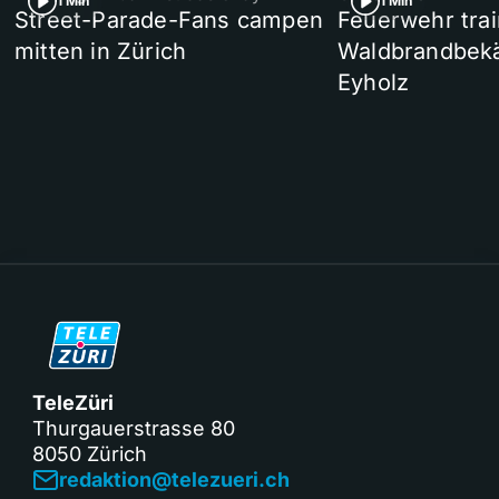
1 Min
1 Min
Street-Parade-Fans campen
Feuerwehr trai
mitten in Zürich
Waldbrandbek
Eyholz
TeleZüri
Thurgauerstrasse 80
8050 Zürich
redaktion@telezueri.ch