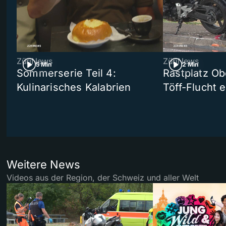
ZüriNews
ZüriNews
5 Min
2 Min
Sommerserie Teil 4:
Rastplatz Ob
Kulinarisches Kalabrien
Töff-Flucht e
Weitere News
Videos aus der Region, der Schweiz und aller Welt