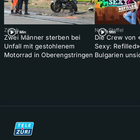
Zürich
Neue Staffel
2 Min
1 Min
Zwei Männer sterben bei
Die Crew von 
Unfall mit gestohlenem
Sexy: Refilled
Motorrad in Oberengstringen
Bulgarien unsi