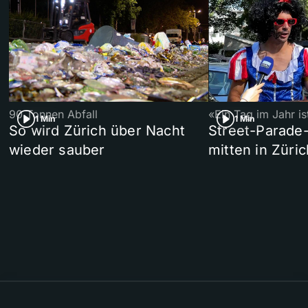
90 Tonnen Abfall
«Ein Tag im Jahr i
1 Min
1 Min
So wird Zürich über Nacht
Street-Parade
wieder sauber
mitten in Züric