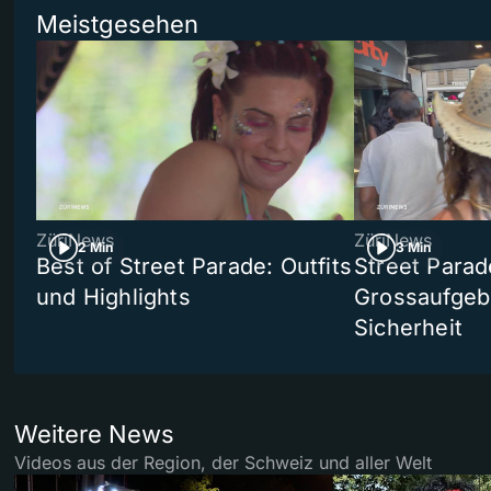
Meistgesehen
ZüriNews
ZüriNews
2 Min
3 Min
Best of Street Parade: Outfits
Street Parad
und Highlights
Grossaufgebo
Sicherheit
Weitere News
Videos aus der Region, der Schweiz und aller Welt