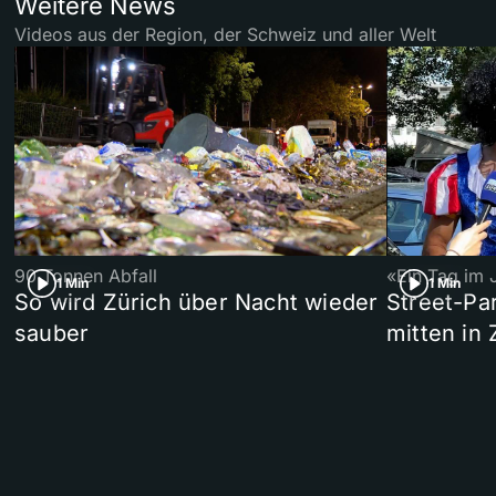
Weitere News
Videos aus der Region, der Schweiz und aller Welt
90 Tonnen Abfall
«Ein Tag im 
1 Min
1 Min
So wird Zürich über Nacht wieder
Street-P
sauber
mitten in 