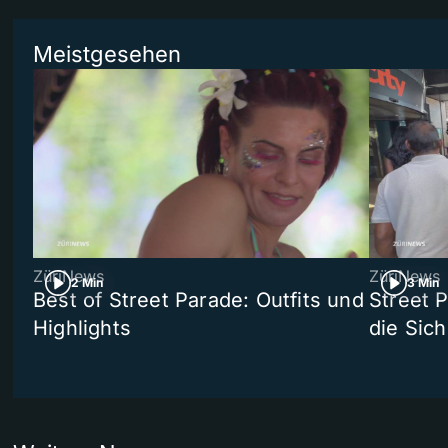
Meistgesehen
ZüriNews
ZüriNews
2 Min
3 Min
Best of Street Parade: Outfits und
Street 
Highlights
die Sich