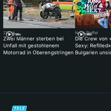
Zürich
Neue Staffel
2 Min
1 Min
Zwei Männer sterben bei
Die Crew von 
Unfall mit gestohlenem
Sexy: Refilled
Motorrad in Oberengstringen
Bulgarien unsi