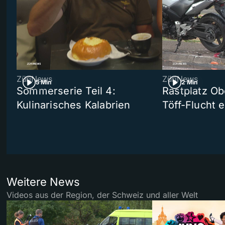
ZüriNews
ZüriNews
5 Min
2 Min
Sommerserie Teil 4:
Rastplatz Ob
Kulinarisches Kalabrien
Töff-Flucht e
Weitere News
Videos aus der Region, der Schweiz und aller Welt