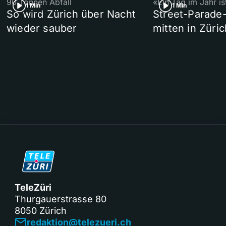
90 Tonnen Abfall
«Ein Tag im Jahr i
1 Min
1 Min
So wird Zürich über Nacht
Street-Parade
wieder sauber
mitten in Züric
TeleZüri
Thurgauerstrasse 80
8050 Zürich
redaktion@telezueri.ch