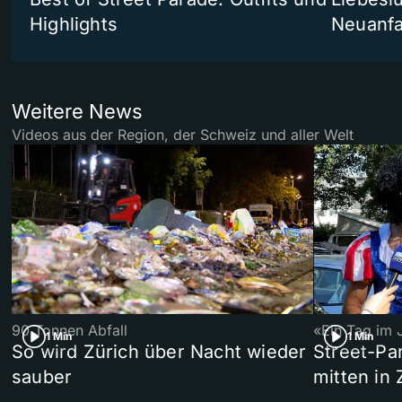
Highlights
Neuanf
Weitere News
Videos aus der Region, der Schweiz und aller Welt
90 Tonnen Abfall
«Ein Tag im 
1 Min
1 Min
So wird Zürich über Nacht wieder
Street-P
sauber
mitten in 