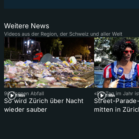
Weitere News
Videos aus der Region, der Schweiz und aller Welt
90 Tonnen Abfall
«Ein Tag im Jahr i
1 Min
1 Min
So wird Zürich über Nacht
Street-Parade
wieder sauber
mitten in Züric