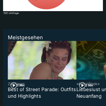
TED-Umfrage
Meistgesehen
ZüriNews
«AstroWeek»
2 Min
2 Min
Best of Street Parade: Outfits
Liebeslust un
und Highlights
Neuanfang