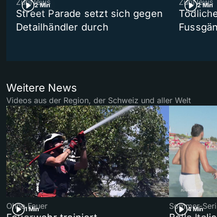
ZüriNews
ZüriNews
2 Min
2 Min
Street Parade setzt sich gegen
Tödlich
Detailhändler durch
Fussgän
Weitere News
Videos aus der Region, der Schweiz und aller Welt
Ohne Feuer
Sommer-Seri
1 Min
4 Min