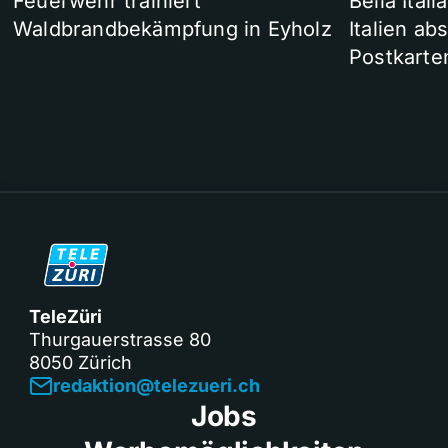
Feuerwehr trainiert
Bella Ital
Waldbrandbekämpfung in Eyholz
Italien ab
Postkarte
TeleZüri
Thurgauerstrasse 80
8050 Zürich
redaktion@telezueri.ch
Jobs