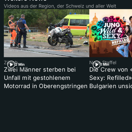
Videos aus der Region, der Schweiz und aller Welt
Zürich
Neue Staffel
2 Min
1 Min
Zwei Männer sterben bei
Die Crew von 
Unfall mit gestohlenem
Sexy: Refilled
Motorrad in Oberengstringen
Bulgarien unsi