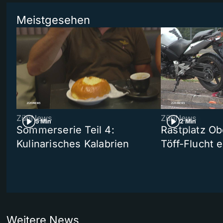
Meistgesehen
ZüriNews
ZüriNews
5 Min
2 Min
Sommerserie Teil 4:
Rastplatz Ob
Kulinarisches Kalabrien
Töff-Flucht e
Weitere News