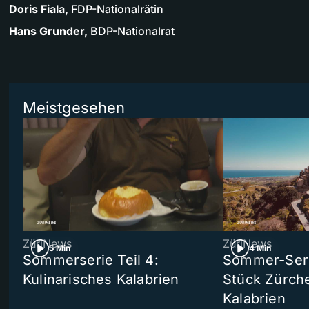
Doris Fiala,
FDP-Nationalrätin
Hans Grunder,
BDP-Nationalrat
Meistgesehen
ZüriNews
ZüriNews
5 Min
4 Min
Sommerserie Teil 4:
Sommer-Serie
Kulinarisches Kalabrien
Stück Zürche
Kalabrien