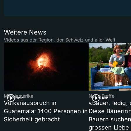
Weitere News
Videos aus der Region, der Schweiz und aller Welt
Mittelamerika
Neue Staffel
1 Min
1 Min
Vulkanausbruch in
«Bauer, ledig,
Guatemala: 1400 Personen in
Diese Bäuerin
Sicherheit gebracht
Bauern suchen
grossen Liebe