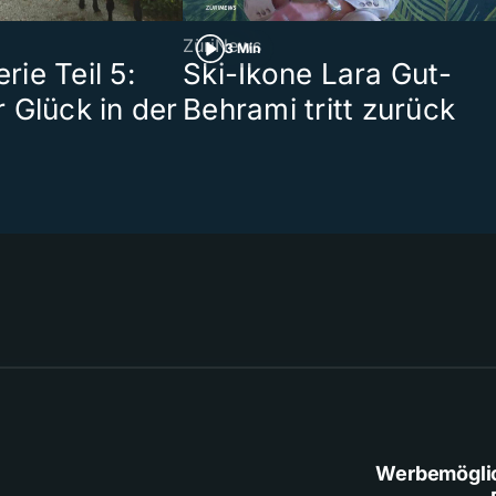
ZüriNews
3 Min
ie Teil 5:
Ski-Ikone Lara Gut-
 Glück in der
Behrami tritt zurück
Werbemögli