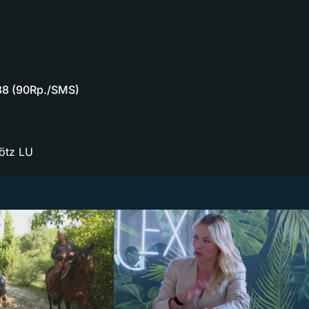
88 (90Rp./SMS)
hötz LU