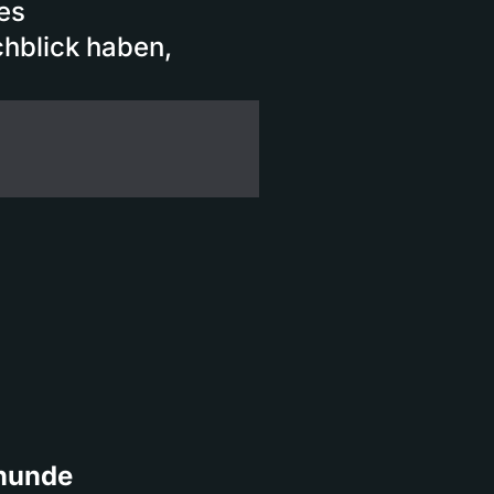
es
hblick haben,
rhunde