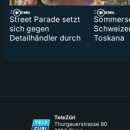
ZüriNews
ZüriNews
2 Min
4 Min
Street Parade setzt
Sommerser
sich gegen
Schweizer
Detailhändler durch
Toskana
TeleZüri
Thurgauerstrasse 80