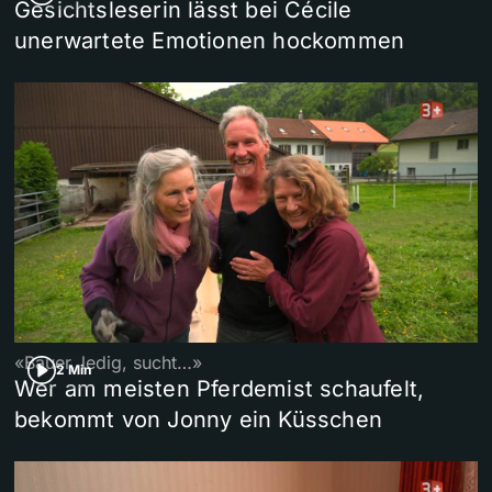
Gesichtsleserin lässt bei Cécile
unerwartete Emotionen hockommen
«Bauer, ledig, sucht…»
2 Min
Wer am meisten Pferdemist schaufelt,
bekommt von Jonny ein Küsschen