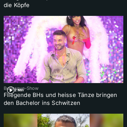
die Köpfe
Burlesque-Show
2 Min
Fliegende BHs und heisse Tänze bringen
den Bachelor ins Schwitzen