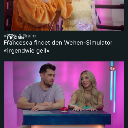
«Body & Brain»
2 Min
Francesca findet den Wehen-Simulator
«irgendwie geil»