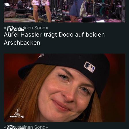
«Sing meinen Song»
2 Min
Aurel Hassler trägt Dodo auf beiden
Arschbacken
«Sing meinen Song»
2 Min