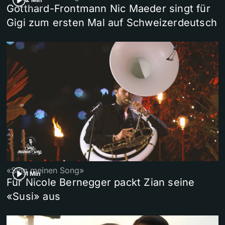
Gotthard-Frontmann Nic Maeder singt für
Gigi zum ersten Mal auf Schweizerdeutsch
«Sing meinen Song»
1 Min
Für Nicole Bernegger packt Zian seine
«Susi» aus