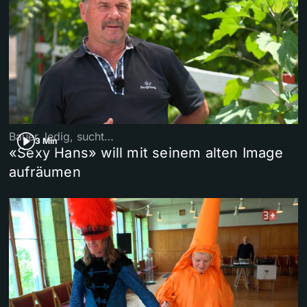
Bauer, ledig, sucht…
3 Min
«Sexy Hans» will mit seinem alten Image
aufräumen