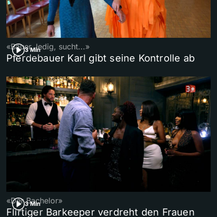
«Bauer, ledig, sucht...»
3 Min
Pferdebauer Karl gibt seine Kontrolle ab
«Der Bachelor»
3 Min
Flirtiger Barkeeper verdreht den Frauen