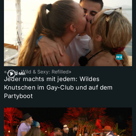
«Jung, Wild & Sexy: Refilled»
2 Min
Jeder machts mit jedem: Wildes
Knutschen im Gay-Club und auf dem
Partyboot