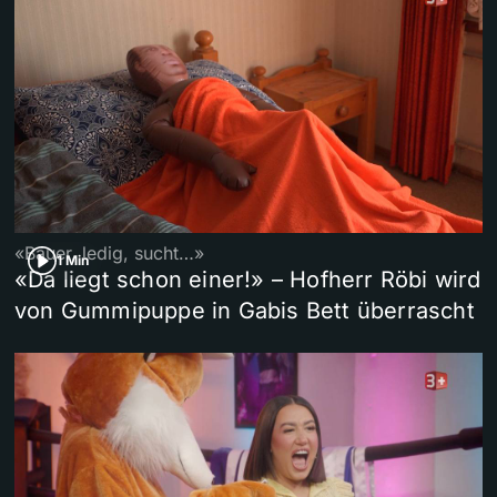
«Bauer, ledig, sucht…»
1 Min
«Da liegt schon einer!» – Hofherr Röbi wird
von Gummipuppe in Gabis Bett überrascht