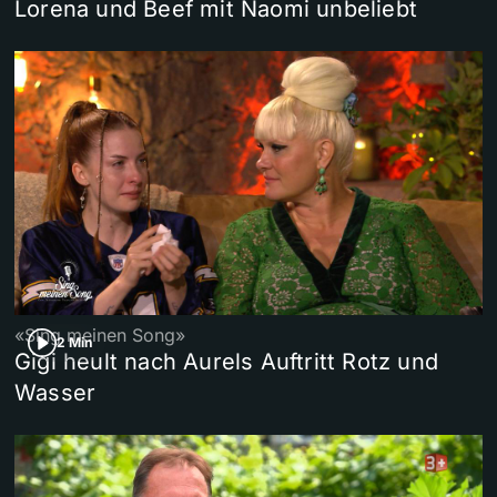
Lorena und Beef mit Naomi unbeliebt
«Sing meinen Song»
2 Min
Gigi heult nach Aurels Auftritt Rotz und
Wasser