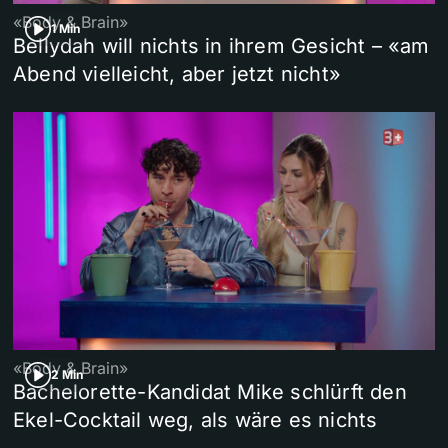
«Body & Brain»
1 Min
Bellydah will nichts in ihrem Gesicht – «am
Abend vielleicht, aber jetzt nicht»
«Body & Brain»
2 Min
Bachelorette-Kandidat Mike schlürft den
Ekel-Cocktail weg, als wäre es nichts