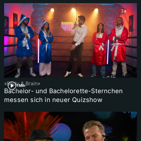
«Body & Brain»
1 Min
Bachelor- und Bachelorette-Sternchen
messen sich in neuer Quizshow