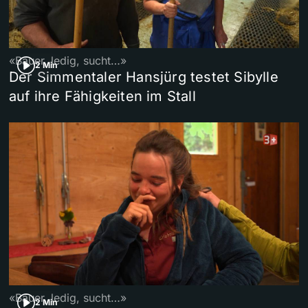
«Bauer, ledig, sucht…»
2 Min
Der Simmentaler Hansjürg testet Sibylle
auf ihre Fähigkeiten im Stall
«Bauer, ledig, sucht…»
2 Min