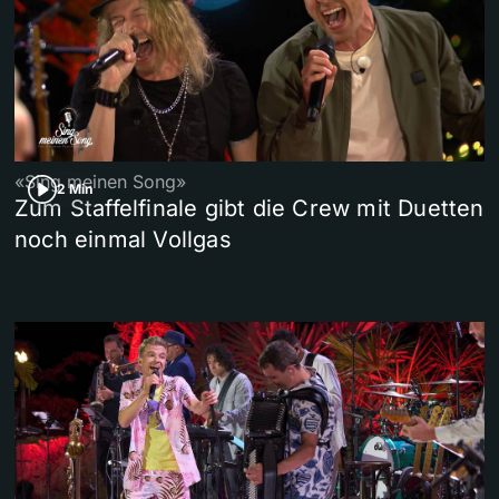
«Sing meinen Song»
2 Min
Zum Staffelfinale gibt die Crew mit Duetten
noch einmal Vollgas