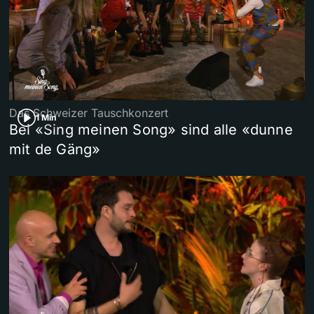
Das Schweizer Tauschkonzert
1 Min
Bei «Sing meinen Song» sind alle «dunne
mit de Gäng»