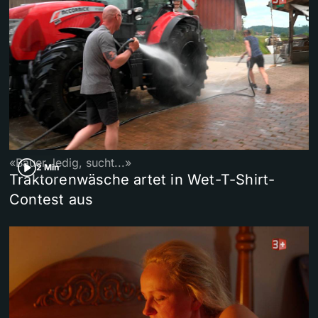
«Bauer, ledig, sucht...»
2 Min
Traktorenwäsche artet in Wet-T-Shirt-
Contest aus