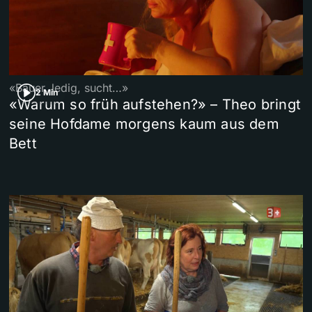
«Bauer, ledig, sucht…»
2 Min
«Warum so früh aufstehen?» – Theo bringt
seine Hofdame morgens kaum aus dem
Bett