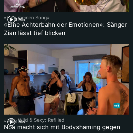
«Sing meinen Song»
2 Min
«Eine Achterbahn der Emotionen»: Sänger
Zian lässt tief blicken
Jung, Wild & Sexy: Refilled
2 Min
Noa macht sich mit Bodyshaming gegen