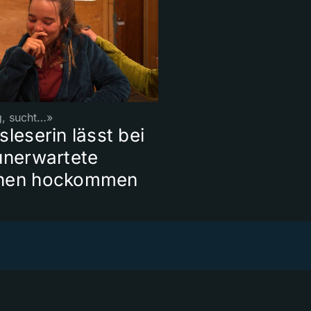
g, sucht…»
sleserin lässt bei
unerwartete
nen hockommen