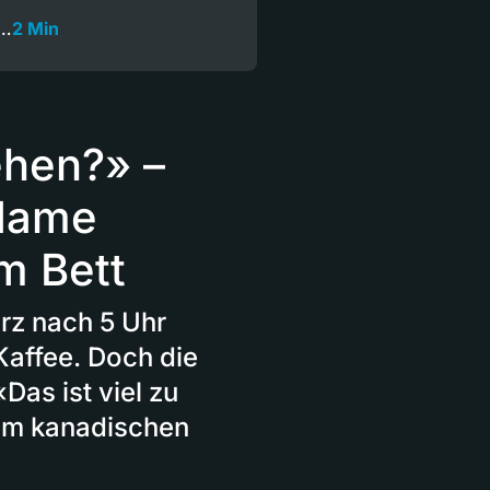
e…
2 Min
ehen?» –
fdame
m Bett
rz nach 5 Uhr
affee. Doch die
Das ist viel zu
dem kanadischen