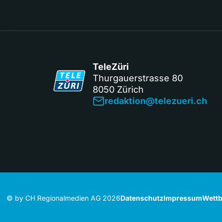
TeleZüri
Thurgauerstrasse 80
8050 Zürich
redaktion@telezueri.ch
© by CH Regionalmedien AG 2026
Datenschutz
Impressum
Wettb