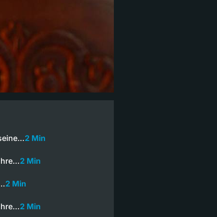
 seine…
2 Min
 ihre…
2 Min
e…
2 Min
 ihre…
2 Min