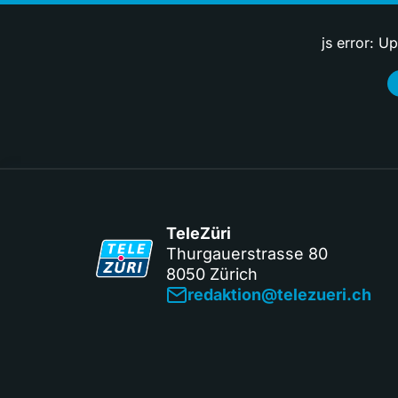
js error: U
TeleZüri
Thurgauerstrasse 80
8050 Zürich
redaktion@telezueri.ch