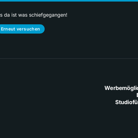
ps da ist was schiefgegangen!
Erneut versuchen
Werbemögli
Studiof