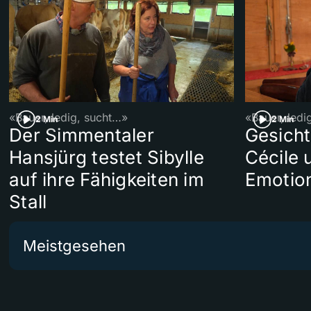
«Bauer, ledig, sucht…»
«Bauer, ledi
2 Min
2 Min
Der Simmentaler
Gesicht
Hansjürg testet Sibylle
Cécile 
auf ihre Fähigkeiten im
Emotio
Stall
Meistgesehen