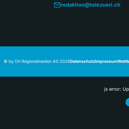
redaktion@telezueri.ch
© by CH Regionalmedien AG 2026
Datenschutz
Impressum
Wettb
js error: U