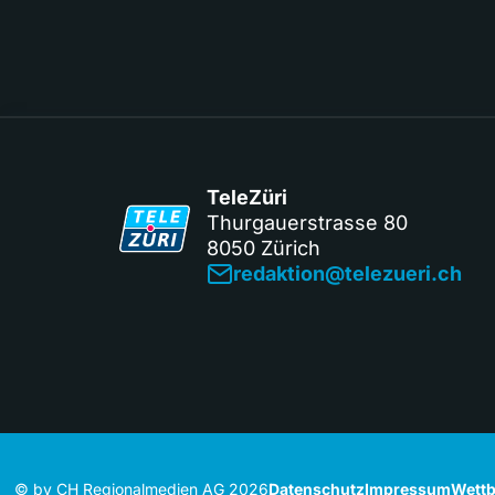
TeleZüri
Thurgauerstrasse 80
8050 Zürich
redaktion@telezueri.ch
© by CH Regionalmedien AG 2026
Datenschutz
Impressum
Wettb