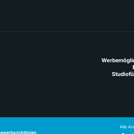
Werbemögli
Studiof
Alle A
ewerbsrichtlinien