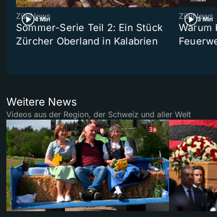
ZüriNews
ZüriNews
4 Min
3 Min
Sommer-Serie Teil 2: Ein Stück
Warum R
Zürcher Oberland in Kalabrien
Feuerwe
Weitere News
Videos aus der Region, der Schweiz und aller Welt