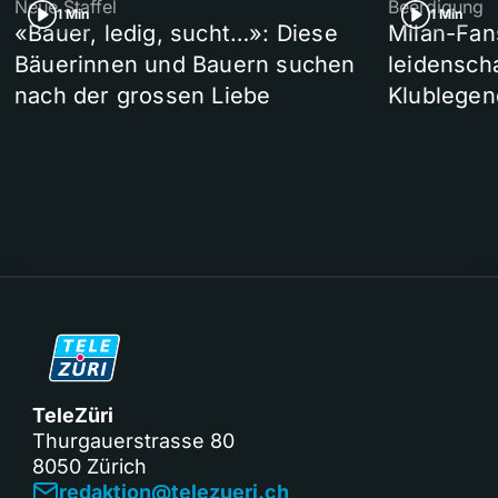
Neue Staffel
Beerdigung
1 Min
1 Min
«Bauer, ledig, sucht…»: Diese
Milan-Fan
Bäuerinnen und Bauern suchen
leidensch
nach der grossen Liebe
Klublegen
TeleZüri
Thurgauerstrasse 80
8050 Zürich
redaktion@telezueri.ch