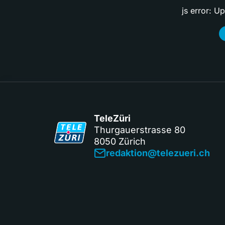
js error: U
TeleZüri
Thurgauerstrasse 80
8050 Zürich
redaktion@telezueri.ch