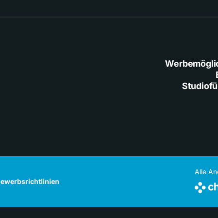
Werbemögli
Studiof
Alle A
ewerbsrichtlinien