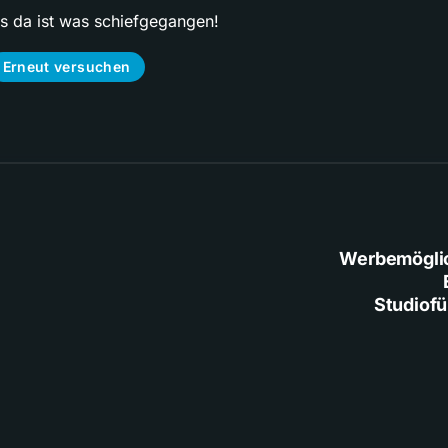
ps da ist was schiefgegangen!
Erneut versuchen
Werbemögli
Studiof