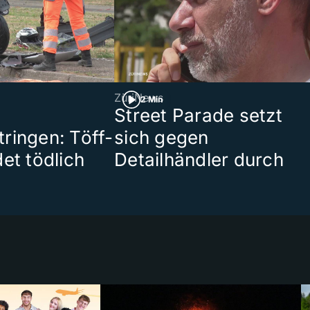
ZüriNews
2 Min
Street Parade setzt
ringen: Töff-
sich gegen
et tödlich
Detailhändler durch