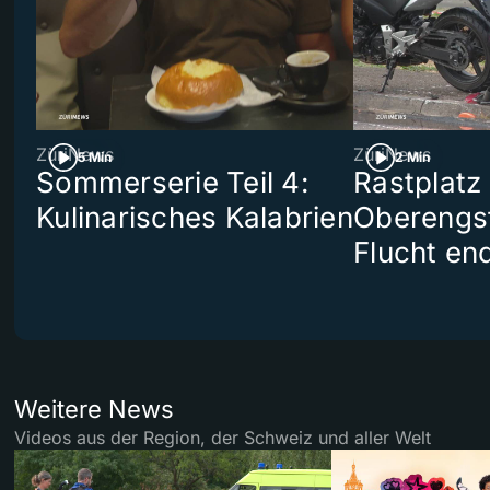
ZüriNews
ZüriNews
5 Min
2 Min
Sommerserie Teil 4:
Rastplatz
Kulinarisches Kalabrien
Oberengst
Flucht end
Weitere News
Videos aus der Region, der Schweiz und aller Welt