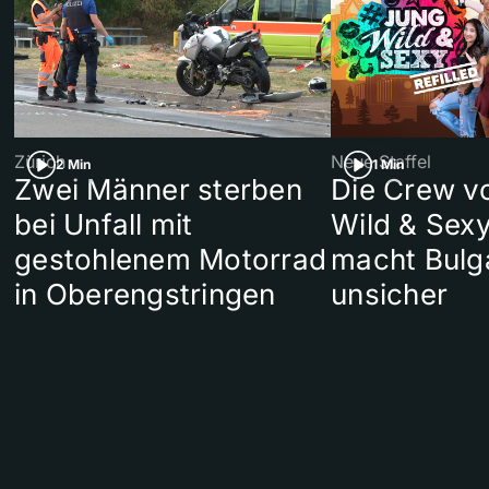
Zürich
Neue Staffel
2 Min
1 Min
Zwei Männer sterben
Die Crew v
bei Unfall mit
Wild & Sexy
gestohlenem Motorrad
macht Bulg
in Oberengstringen
unsicher