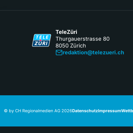
TeleZüri
Thurgauerstrasse 80
8050 Zürich
redaktion@telezueri.ch
© by CH Regionalmedien AG 2026
Datenschutz
Impressum
Wettb