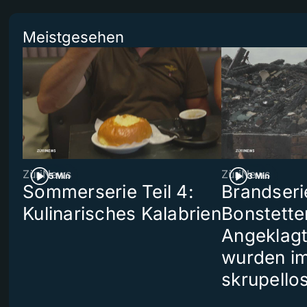
Meistgesehen
ZüriNews
ZüriNews
5 Min
3 Min
Sommerserie Teil 4:
Brandseri
Kulinarisches Kalabrien
Bonstette
Angeklag
wurden i
skrupello