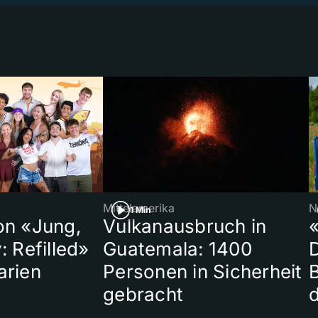
Mittelamerika
N
1 Min
on «Jung,
Vulkanausbruch in
«
: Refilled»
Guatemala: 1400
arien
Personen in Sicherheit
gebracht