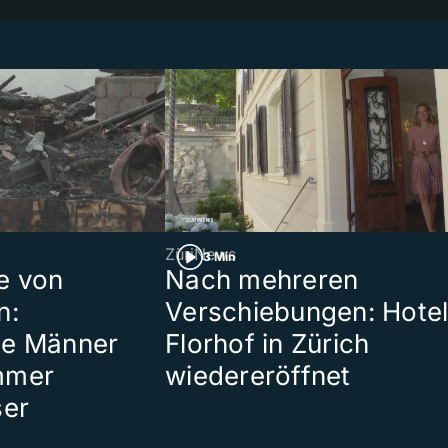
ZüriNews
3 Min
e von
Nach mehreren
n:
Verschiebungen: Hote
te Männer
Florhof in Zürich
mmer
wiedereröffnet
ser