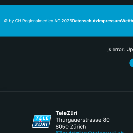
© by CH Regionalmedien AG 2026
Datenschutz
Impressum
Wettb
js error: U
TeleZüri
Thurgauerstrasse 80
8050 Zürich