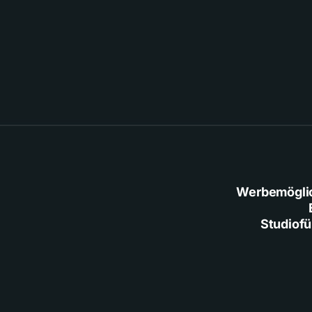
Werbemögli
Studiof