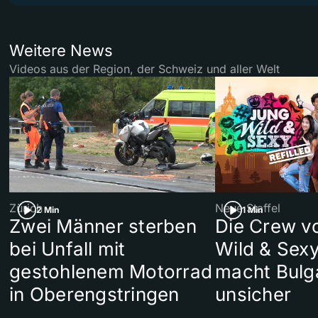
Weitere News
Videos aus der Region, der Schweiz und aller Welt
Zürich
Neue Staffel
2 Min
1 Min
Zwei Männer sterben
Die Crew v
bei Unfall mit
Wild & Sexy
gestohlenem Motorrad
macht Bulg
in Oberengstringen
unsicher