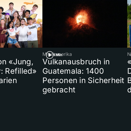
Mittelamerika
N
1 Min
on «Jung,
Vulkanausbruch in
«
: Refilled»
Guatemala: 1400
arien
Personen in Sicherheit
gebracht