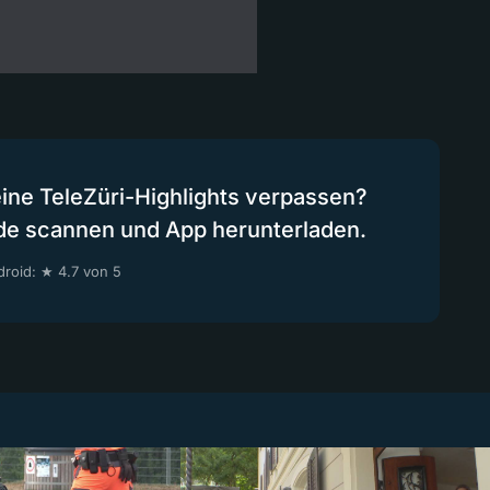
eine TeleZüri-Highlights verpassen?
de scannen und App herunterladen.
roid: ★ 4.7 von 5