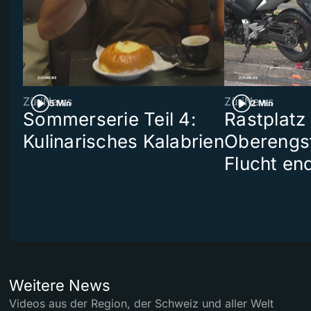
ZüriNews
ZüriNews
5 Min
2 Min
Sommerserie Teil 4:
Rastplatz
Kulinarisches Kalabrien
Oberengst
Flucht end
Weitere News
Videos aus der Region, der Schweiz und aller Welt