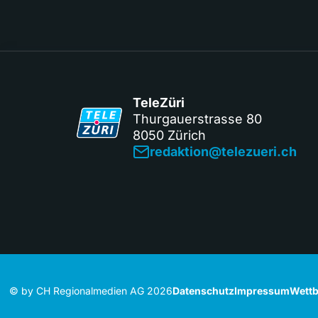
TeleZüri
Thurgauerstrasse 80
8050 Zürich
redaktion@telezueri.ch
© by CH Regionalmedien AG 2026
Datenschutz
Impressum
Wettb