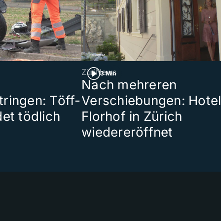
ZüriNews
3 Min
Nach mehreren
ringen: Töff-
Verschiebungen: Hote
et tödlich
Florhof in Zürich
wiedereröffnet