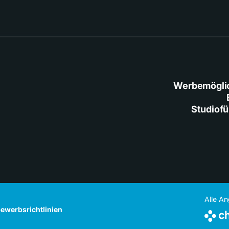
Werbemögli
Studiof
Alle A
ewerbsrichtlinien