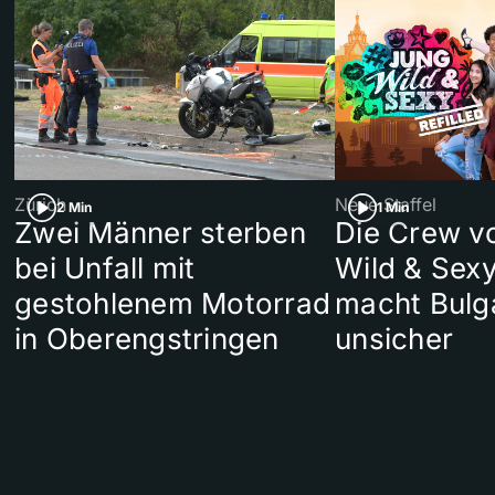
Zürich
Neue Staffel
2 Min
1 Min
Zwei Männer sterben
Die Crew v
bei Unfall mit
Wild & Sexy
gestohlenem Motorrad
macht Bulg
in Oberengstringen
unsicher