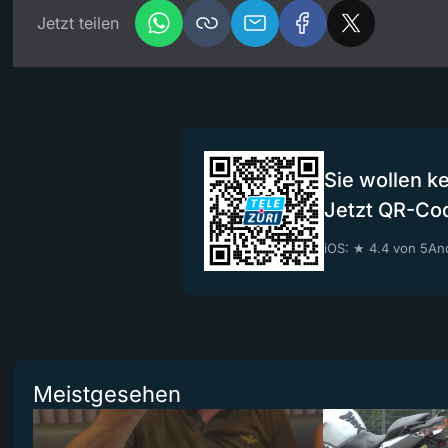
Jetzt teilen
Sie wollen k
Jetzt QR-Co
iOS: ★ 4.4 von 5
And
Meistgesehen