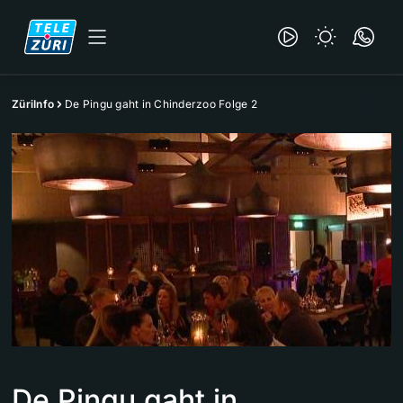
ZüriInfo
De Pingu gaht in Chinderzoo Folge 2
De Pingu gaht in