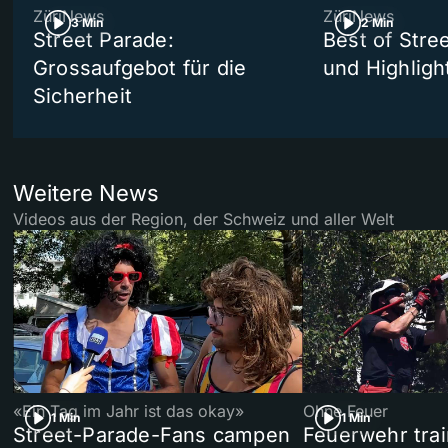
ZüriNews
ZüriNews
3 Min
2 Min
Street Parade:
Best of Stree
Grossaufgebot für die
und Highligh
Sicherheit
Weitere News
Videos aus der Region, der Schweiz und aller Welt
«Ein Tag im Jahr ist das okay»
Ohne Feuer
1 Min
1 Min
Street-Parade-Fans campen
Feuerwehr trai