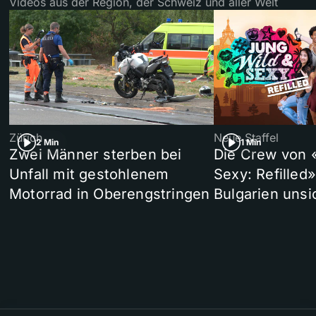
Videos aus der Region, der Schweiz und aller Welt
Zürich
Neue Staffel
2 Min
1 Min
Zwei Männer sterben bei
Die Crew von 
Unfall mit gestohlenem
Sexy: Refilled
Motorrad in Oberengstringen
Bulgarien unsi