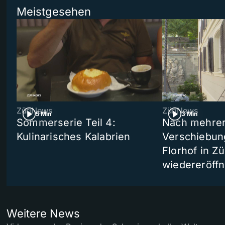
Meistgesehen
ZüriNews
ZüriNews
5 Min
3 Min
Sommerserie Teil 4:
Nach mehre
Kulinarisches Kalabrien
Verschiebun
Florhof in Zü
wiedereröffn
Weitere News