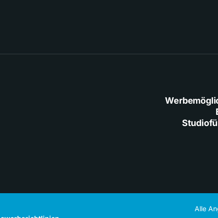
Werbemögli
Studiof
Alle A