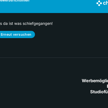
ewerbsrichtlinien
ps da ist was schiefgegangen!
Erneut versuchen
Werbemögli
Studiof