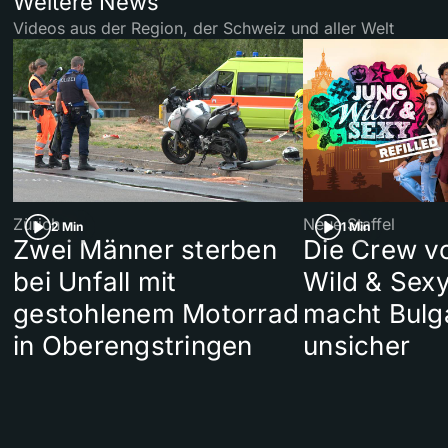
Weitere News
Videos aus der Region, der Schweiz und aller Welt
Zürich
Neue Staffel
2 Min
1 Min
Zwei Männer sterben
Die Crew v
bei Unfall mit
Wild & Sexy
gestohlenem Motorrad
macht Bulg
in Oberengstringen
unsicher