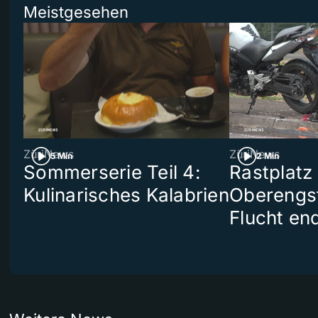
Meistgesehen
ZüriNews
ZüriNews
5 Min
2 Min
Sommerserie Teil 4:
Rastplatz
Kulinarisches Kalabrien
Oberengst
Flucht end