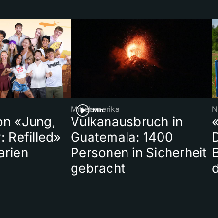
Mittelamerika
N
1 Min
on «Jung,
Vulkanausbruch in
«
: Refilled»
Guatemala: 1400
arien
Personen in Sicherheit
gebracht