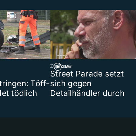
ZüriNews
2 Min
Street Parade setzt
ringen: Töff-
sich gegen
et tödlich
Detailhändler durch