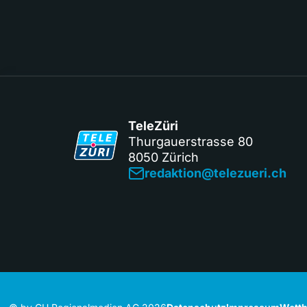
TeleZüri
Thurgauerstrasse 80
8050 Zürich
redaktion@telezueri.ch