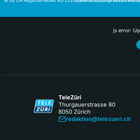
© by CH Regionalmedien AG 2026
Datenschutz
Impressum
Wettb
js error: U
TeleZüri
Thurgauerstrasse 80
8050 Zürich
redaktion@telezueri.ch