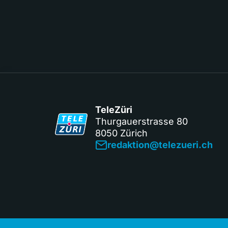
TeleZüri
Thurgauerstrasse 80
8050 Zürich
redaktion@telezueri.ch