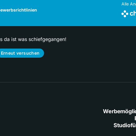
Alle A
ewerbsrichtlinien
ps da ist was schiefgegangen!
Erneut versuchen
Werbemögli
Studiof