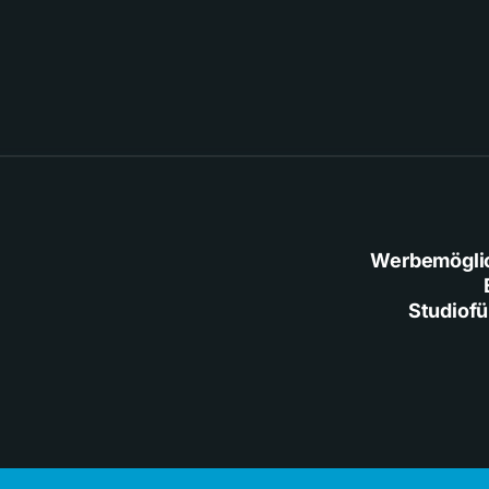
Werbemögli
Studiof