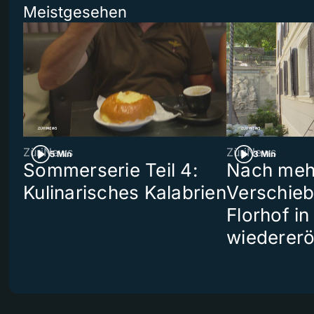
Meistgesehen
ZüriNews
ZüriNews
5 Min
3 Min
Sommerserie Teil 4:
Nach meh
Kulinarisches Kalabrien
Verschieb
Florhof in
wiedererö