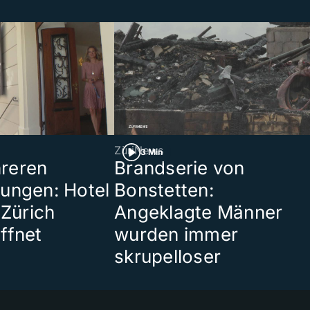
ZüriNews
3 Min
reren
Brandserie von
ungen: Hotel
Bonstetten:
 Zürich
Angeklagte Männer
ffnet
wurden immer
skrupelloser