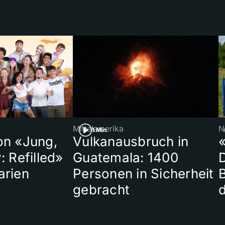
Mittelamerika
N
1 Min
on «Jung,
Vulkanausbruch in
«
: Refilled»
Guatemala: 1400
arien
Personen in Sicherheit
gebracht