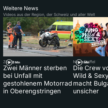
Weitere News
Videos aus der Region, der Schweiz und aller Welt
Zürich
Neue Staffel
2 Min
1 Min
Zwei Männer sterben
Die Crew v
bei Unfall mit
Wild & Sexy
gestohlenem Motorrad
macht Bulg
in Oberengstringen
unsicher