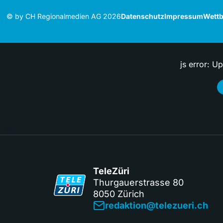
© by CH Regionalmedien AG 2026
Datenschutz
Impressum
Wettb
js error: U
TeleZüri
Thurgauerstrasse 80
8050 Zürich
redaktion@telezueri.ch