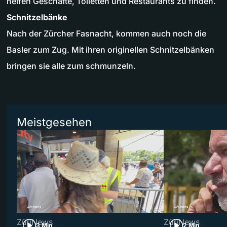
helfen Geschäfte, Toiletten und Restaurants zu finden.
Schnitzelbänke
Nach der Zürcher Fasnacht, kommen auch noch die
Basler zum Zug. Mit ihren originellen Schnitzelbänken
bringen sie alle zum schmunzeln.
Meistgesehen
ZüriNews
ZüriNews
3 Min
2 Min