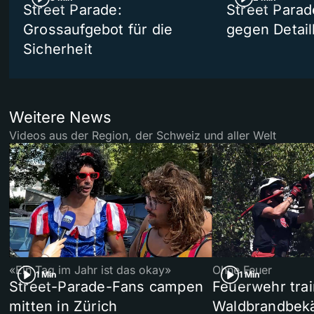
Street Parade:
Street Parad
Grossaufgebot für die
gegen Detail
Sicherheit
Weitere News
Videos aus der Region, der Schweiz und aller Welt
«Ein Tag im Jahr ist das okay»
Ohne Feuer
1 Min
1 Min
Street-Parade-Fans campen
Feuerwehr trai
mitten in Zürich
Waldbrandbek