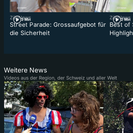
ZüriNews
ZüriNews
3 Min
2 Min
Street Parade: Grossaufgebot für
Best of 
die Sicherheit
Highligh
Weitere News
Videos aus der Region, der Schweiz und aller Welt