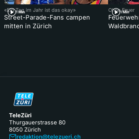
«Ein Tag im Jahr ist das okay»
Ohne Feuer
1 Min
1 Min
Street-Parade-Fans campen
Feuerwehr 
mitten in Zürich
Waldbrand
TeleZüri
Thurgauerstrasse 80
8050 Zürich
redaktion@telezueri.ch