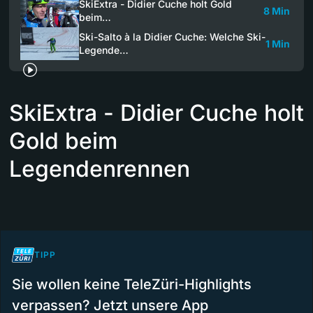
SkiExtra - Didier Cuche holt Gold
8 Min
beim…
Ski-Salto à la Didier Cuche: Welche Ski-
1 Min
Legende…
SkiExtra - Didier Cuche holt
Gold beim
Legendenrennen
TIPP
Sie wollen keine TeleZüri-Highlights
verpassen? Jetzt unsere App