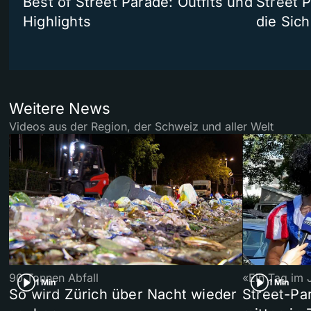
Best of Street Parade: Outfits und
Street 
Highlights
die Sich
Weitere News
Videos aus der Region, der Schweiz und aller Welt
90 Tonnen Abfall
«Ein Tag im 
1 Min
1 Min
So wird Zürich über Nacht wieder
Street-P