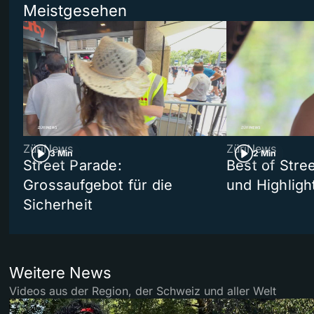
Meistgesehen
ZüriNews
ZüriNews
3 Min
2 Min
Street Parade:
Best of Stree
Grossaufgebot für die
und Highligh
Sicherheit
Weitere News
Videos aus der Region, der Schweiz und aller Welt