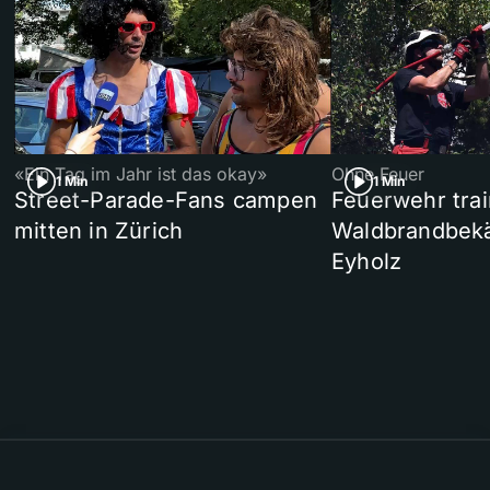
«Ein Tag im Jahr ist das okay»
Ohne Feuer
1 Min
1 Min
Street-Parade-Fans campen
Feuerwehr trai
mitten in Zürich
Waldbrandbek
Eyholz