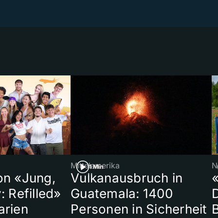
Mittelamerika
N
1 Min
on «Jung,
Vulkanausbruch in
«
: Refilled»
Guatemala: 1400
arien
Personen in Sicherheit