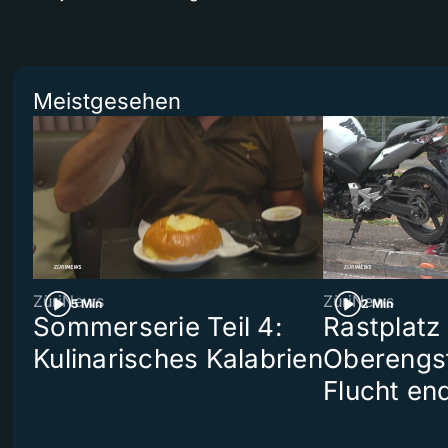
Meistgesehen
ZüriNews
ZüriNews
5 Min
2 Min
Sommerserie Teil 4:
Rastplatz
Kulinarisches Kalabrien
Oberengst
Flucht end