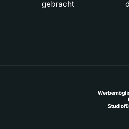
gebracht
Werbemögli
Studiof