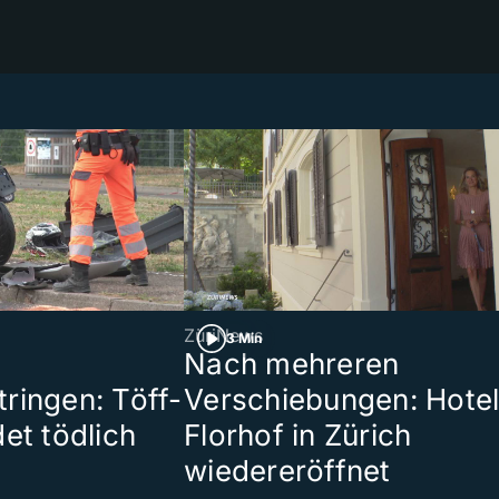
ZüriNews
3 Min
Nach mehreren
ringen: Töff-
Verschiebungen: Hote
et tödlich
Florhof in Zürich
wiedereröffnet