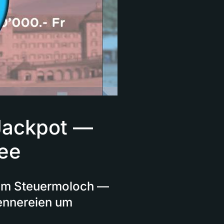
-Jackpot —
dee
em Steuermoloch —
rennereien um