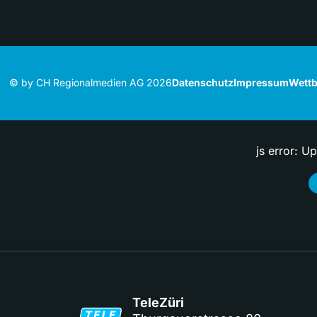
© by CH Regionalmedien AG 2026
Datenschutz
Impressum
Wettb
js error: U
TeleZüri