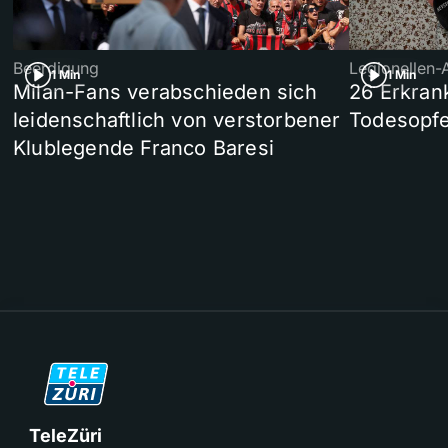
Beerdigung
Legionellen-
1 Min
1 Min
Milan-Fans verabschieden sich
26 Erkran
leidenschaftlich von verstorbener
Todesopfe
Klublegende Franco Baresi
TeleZüri