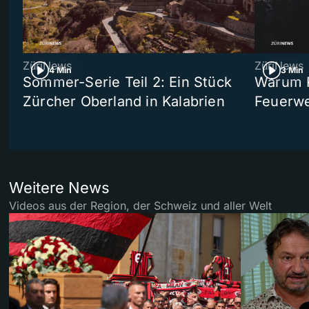
ZüriNews
ZüriNews
4 Min
3 Min
Sommer-Serie Teil 2: Ein Stück
Warum R
Zürcher Oberland in Kalabrien
Feuerwe
Weitere News
Videos aus der Region, der Schweiz und aller Welt