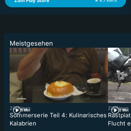
Zum Play Store
★ 4.7 von 5
Meistgesehen
ZüriNews
ZüriNews
5 Min
2 Min
Sommerserie Teil 4: Kulinarisches
Rastpla
Kalabrien
Flucht e