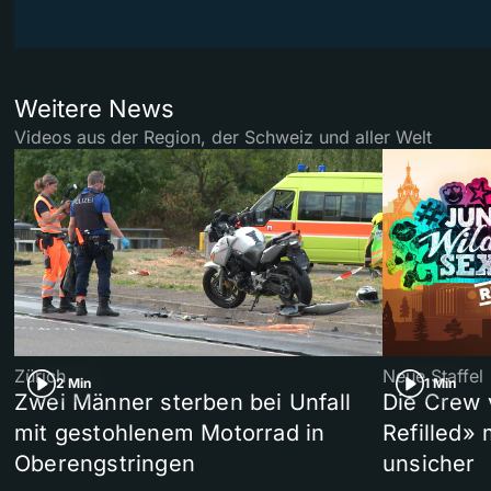
Weitere News
Videos aus der Region, der Schweiz und aller Welt
Zürich
Neue Staffel
2 Min
1 Min
Zwei Männer sterben bei Unfall
Die Crew 
mit gestohlenem Motorrad in
Refilled»
Oberengstringen
unsicher