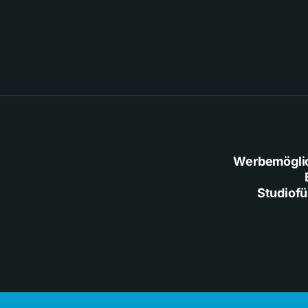
Werbemögli
Studiof