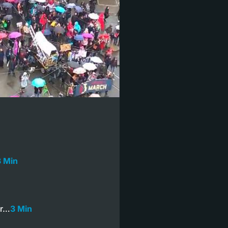
3 Min
er…
3 Min