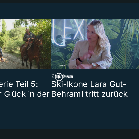
ZüriNews
3 Min
ie Teil 5:
Ski-Ikone Lara Gut-
 Glück in der
Behrami tritt zurück