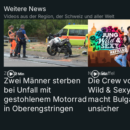
Weitere News
Videos aus der Region, der Schweiz und aller Welt
Zürich
Neue Staffel
2 Min
1 Min
Zwei Männer sterben
Die Crew v
bei Unfall mit
Wild & Sexy
gestohlenem Motorrad
macht Bulg
in Oberengstringen
unsicher