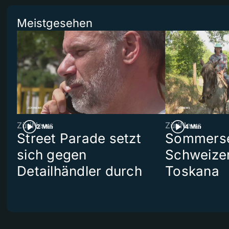
Meistgesehen
ZüriNews
ZüriNews
2 Min
4 Min
Street Parade setzt
Sommerser
sich gegen
Schweizer
Detailhändler durch
Toskana