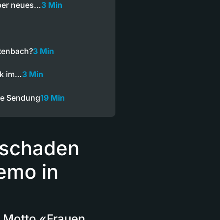
ber neues…
3 Min
itenbach?
3 Min
ck im…
3 Min
ze Sendung
19 Min
hschaden
demo in
 Motto «Frauen