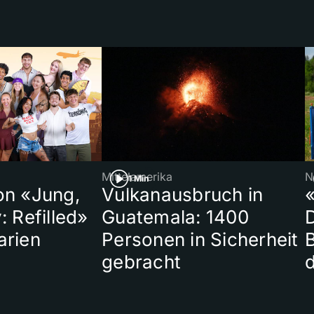
Mittelamerika
N
1 Min
on «Jung,
Vulkanausbruch in
«
: Refilled»
Guatemala: 1400
arien
Personen in Sicherheit
gebracht