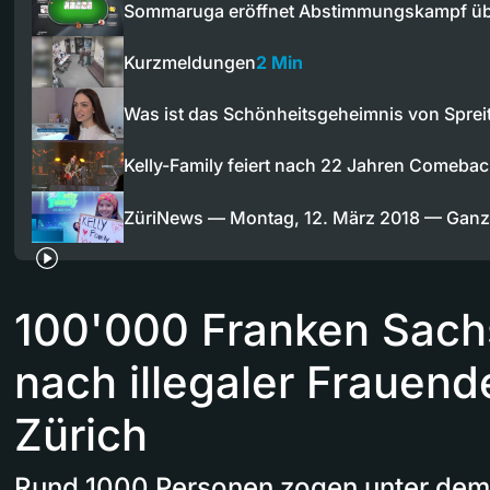
Sommaruga eröffnet Abstimmungskampf ü
Kurzmeldungen
2 Min
Was ist das Schönheitsgeheimnis von Spre
Kelly-Family feiert nach 22 Jahren Comeba
ZüriNews — Montag, 12. März 2018 — Gan
100'000 Franken Sac
nach illegaler Frauen
Zürich
Rund 1000 Personen zogen unter dem