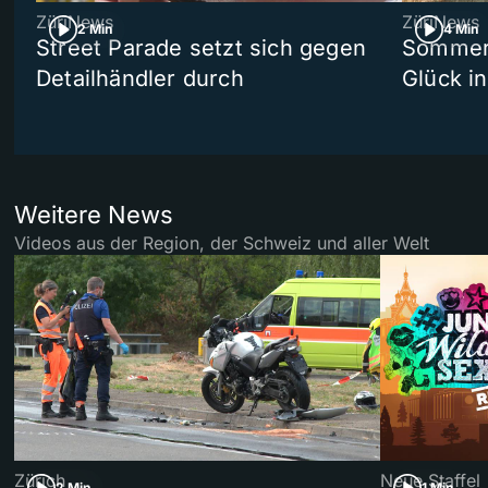
ZüriNews
ZüriNews
2 Min
4 Min
Street Parade setzt sich gegen
Sommers
Detailhändler durch
Glück i
Weitere News
Videos aus der Region, der Schweiz und aller Welt
Zürich
Neue Staffel
2 Min
1 Min