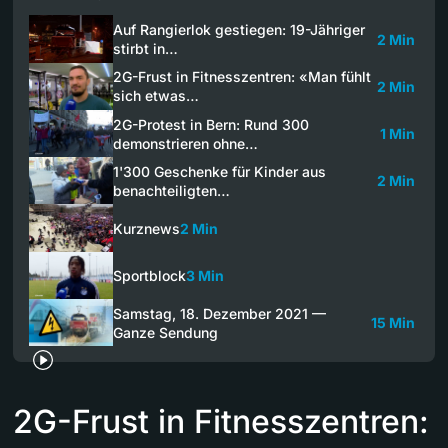
Auf Rangierlok gestiegen: 19-Jähriger
2 Min
stirbt in…
2G-Frust in Fitnesszentren: «Man fühlt
2 Min
sich etwas…
2G-Protest in Bern: Rund 300
1 Min
demonstrieren ohne…
1'300 Geschenke für Kinder aus
2 Min
benachteiligten…
Kurznews
2 Min
Sportblock
3 Min
Samstag, 18. Dezember 2021 —
15 Min
Ganze Sendung
2G-Frust in Fitnesszentren: