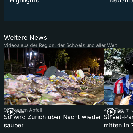
Highlights
Neuanf
Weitere News
Videos aus der Region, der Schweiz und aller Welt
90 Tonnen Abfall
«Ein Tag im 
1 Min
1 Min
So wird Zürich über Nacht wieder
Street-P
sauber
mitten in 