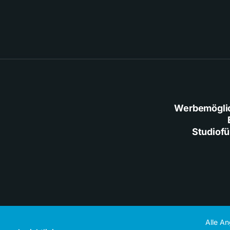
Werbemögli
Studiof
Alle A