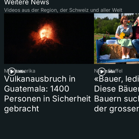
Weitere News
Videos aus der Region, der Schweiz und aller Welt
Mittelamerika
Neue Staffel
1 Min
1 Min
Vulkanausbruch in
«Bauer, led
Guatemala: 1400
Diese Bäue
Personen in Sicherheit
Bauern suc
gebracht
der grosse