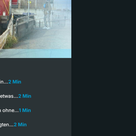
 in…
2 Min
h etwas…
2 Min
en ohne…
1 Min
igten…
2 Min