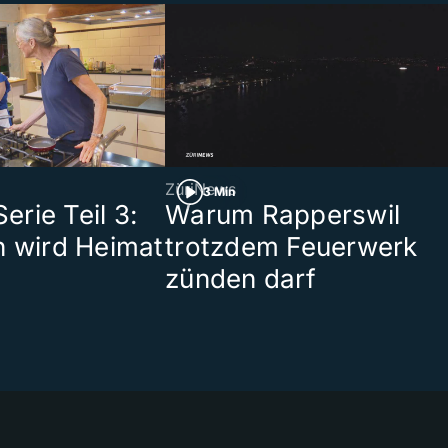
ZüriNews
3 Min
rie Teil 3:
Warum Rapperswil
n wird Heimat
trotzdem Feuerwerk
zünden darf