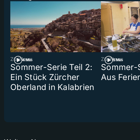
ZüriNews
ZüriNews
4 Min
5 Min
Sommer-Serie Teil 2:
Sommer-Se
Ein Stück Zürcher
Aus Ferie
Oberland in Kalabrien