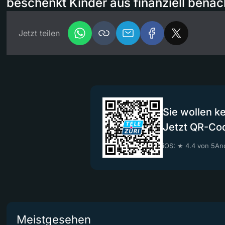
beschenkt Kinder aus finanziell benach
Jetzt teilen
Sie wollen k
Jetzt QR-Co
iOS: ★ 4.4 von 5
And
Meistgesehen