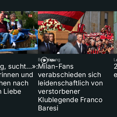
Beerdigung
L
1 Min
ig, sucht…»:
Milan-Fans
rinnen und
verabschieden sich
hen nach
leidenschaftlich von
n Liebe
verstorbener
Klublegende Franco
Baresi