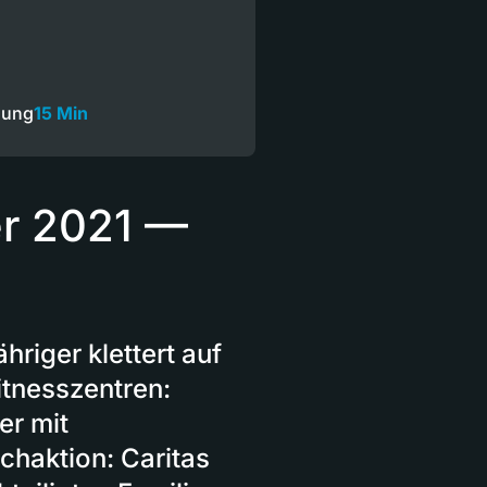
dung
15 Min
r 2021 —
hriger klettert auf
itnesszentren:
er mit
haktion: Caritas