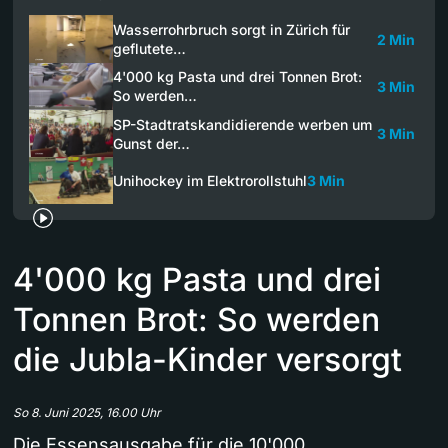
Wasserrohrbruch sorgt in Zürich für
2 Min
geflutete…
4'000 kg Pasta und drei Tonnen Brot:
3 Min
So werden…
SP-Stadtratskandidierende werben um
3 Min
Gunst der…
Unihockey im Elektrorollstuhl
3 Min
4'000 kg Pasta und drei
Tonnen Brot: So werden
die Jubla-Kinder versorgt
So 8. Juni 2025, 16.00 Uhr
Die Essensausgabe für die 10'000