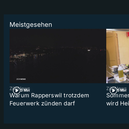
Meistgesehen
ZüriNews
ZüriNews
3 Min
5 Min
Warum Rapperswil trotzdem
Sommer-
Feuerwerk zünden darf
wird He