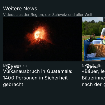
Weitere News
Videos aus der Region, der Schweiz und aller Welt
Mittelamerika
Neue Staffel
1 Min
1 Min
Vulkanausbruch in Guatemala:
«Bauer, l
1400 Personen in Sicherheit
Bäuerinne
gebracht
nach der 