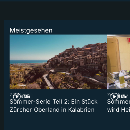
Meistgesehen
ZüriNews
ZüriNews
4 Min
5 Min
Sommer-Serie Teil 2: Ein Stück
Sommer-
Zürcher Oberland in Kalabrien
wird He