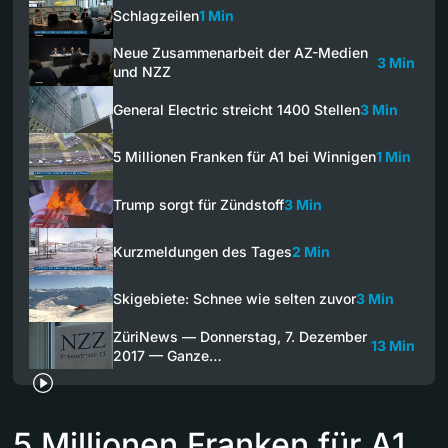
Schlagzeilen
1 Min
Neue Zusammenarbeit der AZ-Medien
3 Min
und NZZ
General Electric streicht 1400 Stellen
3 Min
5 Millionen Franken für A1 bei Winnigen
1 Min
Trump sorgt für Zündstoff
3 Min
Kurzmeldungen des Tages
2 Min
Skigebiete: Schnee wie selten zuvor
3 Min
ZüriNews — Donnerstag, 7. Dezember
13 Min
2017 — Ganze…
5 Millionen Franken für A1