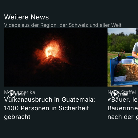
Weitere News
Videos aus der Region, der Schweiz und aller Welt
Mittelamerika
Neue Staffel
1 Min
1 Min
Vulkanausbruch in Guatemala:
«Bauer, l
1400 Personen in Sicherheit
Bäuerinne
gebracht
nach der 