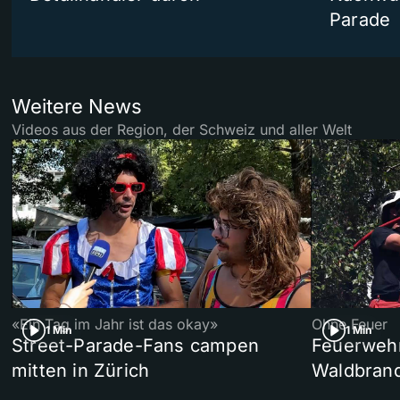
Parade
Weitere News
Videos aus der Region, der Schweiz und aller Welt
«Ein Tag im Jahr ist das okay»
Ohne Feuer
1 Min
1 Min
Street-Parade-Fans campen
Feuerwehr 
mitten in Zürich
Waldbrand