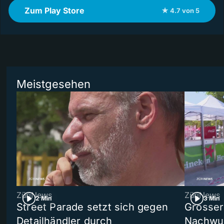
Zum Play Store
★ 4.7 von 5
Meistgesehen
ZüriNews
ZüriNews
2 Min
3 Min
Street Parade setzt sich gegen
Grosser 
Detailhändler durch
Nachwuc