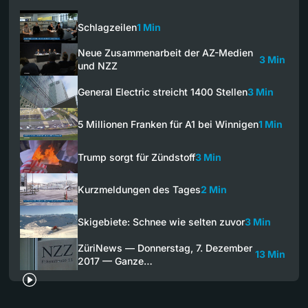
Schlagzeilen
1 Min
Neue Zusammenarbeit der AZ-Medien
3 Min
und NZZ
General Electric streicht 1400 Stellen
3 Min
5 Millionen Franken für A1 bei Winnigen
1 Min
Trump sorgt für Zündstoff
3 Min
Kurzmeldungen des Tages
2 Min
Skigebiete: Schnee wie selten zuvor
3 Min
ZüriNews — Donnerstag, 7. Dezember
13 Min
2017 — Ganze…