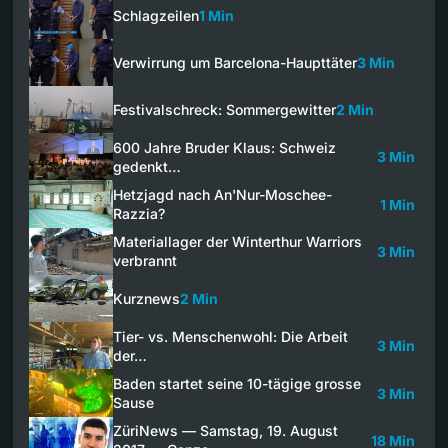
Schlagzeilen
1 Min
Verwirrung um Barcelona-Haupttäter
3 Min
Festivalschreck: Sommergewitter
2 Min
600 Jahre Bruder Klaus: Schweiz
3 Min
gedenkt…
Hetzjagd nach An'Nur-Moschee-
1 Min
Razzia?
Materiallager der Winterthur Warriors
3 Min
verbrannt
Kurznews
2 Min
Tier- vs. Menschenwohl: Die Arbeit
3 Min
der…
Baden startet seine 10-tägige grosse
3 Min
Sause
ZüriNews — Samstag, 19. August
18 Min