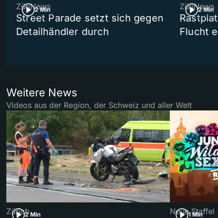
ZüriNews
ZüriNews
2 Min
2 Min
Street Parade setzt sich gegen
Rastpla
Detailhändler durch
Flucht e
Weitere News
Videos aus der Region, der Schweiz und aller Welt
Zürich
Neue Staffel
2 Min
1 Min